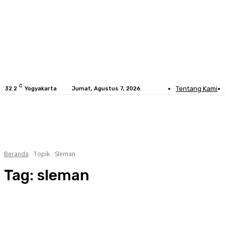
C
Tentang Kami
32.2
Yogyakarta
Jumat, Agustus 7, 2026
HOME
BERITA
SOSOK
GALERI
Beranda
Topik
Sleman
Tag:
sleman