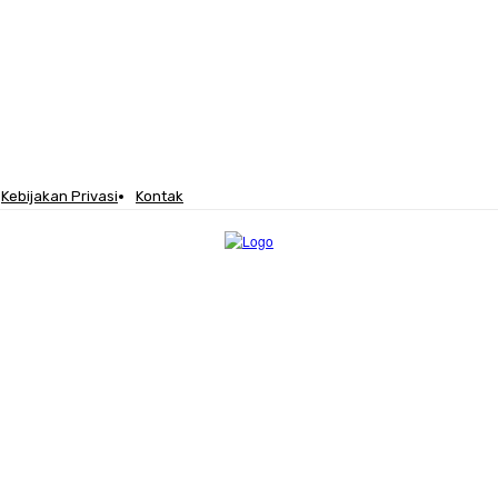
Kebijakan Privasi
Kontak
STRUKTUR
LEGISLATOR
TENTANG KAMI
MORE