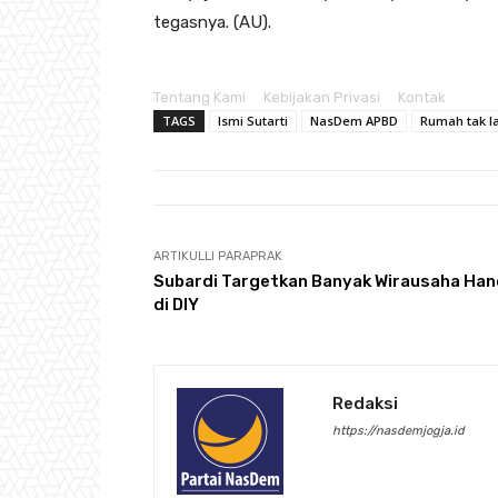
tegasnya. (AU).
Tentang Kami
Kebijakan Privasi
Kontak
TAGS
Ismi Sutarti
NasDem APBD
Rumah tak l
ARTIKULLI PARAPRAK
Subardi Targetkan Banyak Wirausaha Han
di DIY
Redaksi
https://nasdemjogja.id