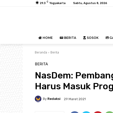
C
29.3
Yogyakarta
Sabtu, Agustus 8, 2026
HOME
BERITA
SOSOK
GA
Beranda
Berita
BERITA
NasDem: Pembang
Harus Masuk Prog
By
Redaksi
29 Maret 2021