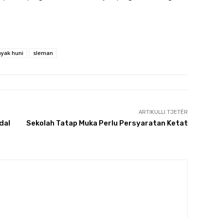
ayak huni
sleman
ARTIKULLI TJETËR
dal
Sekolah Tatap Muka Perlu Persyaratan Ketat