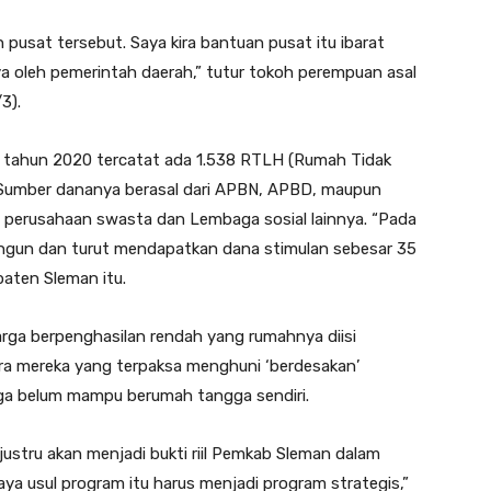
 pusat tersebut. Saya kira bantuan pusat itu ibarat
ya oleh pemerintah daerah,” tutur tokoh perempuan asal
3).
tahun 2020 tercatat ada 1.538 RTLH (Rumah Tidak
Sumber dananya berasal dari APBN, APBD, maupun
y) perusahaan swasta dan Lembaga sosial lainnya. “Pada
angun dan turut mendapatkan dana stimulan sebesar 35
aten Sleman itu.
rga berpenghasilan rendah yang rumahnya diisi
ara mereka yang terpaksa menghuni ‘berdesakan’
rga belum mampu berumah tangga sendiri.
ustru akan menjadi bukti riil Pemkab Sleman dalam
a usul program itu harus menjadi program strategis,”