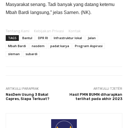
Masyarakat senang. Tadi banyak yang datang ketemu
Mbah Bardi langsung,” jelas Sarnen. (NK).
Tentang Kami
Kebijakan Privasi
Kontak
TAGS
Bantul
DPR RI
Infrastruktur lokal
Jalan
Mbah Bardi
nasdem
padat karya
Program Aspirasi
sleman
subardi
ARTIKULLI PARAPRAK
ARTIKULLI TJETËR
NasDem Usung 3 Bakal
Hasil PMN BUMN diharapkan
Capres, Siapa Terkuat?
terlihat pada akhir 2023