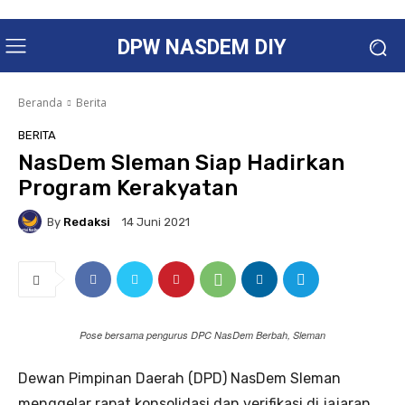
DPW NASDEM DIY
Beranda
Berita
BERITA
NasDem Sleman Siap Hadirkan
Program Kerakyatan
By
Redaksi
14 Juni 2021
Pose bersama pengurus DPC NasDem Berbah, Sleman
Dewan Pimpinan Daerah (DPD) NasDem Sleman
menggelar rapat konsolidasi dan verifikasi di jajaran