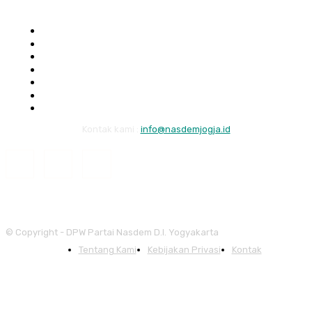
Home
Berita
Sosok
Galeri
Struktur
Legislator
Tentang Kami
Kontak kami :
info@nasdemjogja.id
© Copyright - DPW Partai Nasdem D.I. Yogyakarta
Tentang Kami
Kebijakan Privasi
Kontak