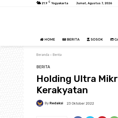
C
21.9
Yogyakarta
Jumat, Agustus 7, 2026
HOME
BERITA
SOSOK
GA
Beranda
Berita
BERITA
Holding Ultra Mik
Kerakyatan
By
Redaksi
23 Oktober 2022