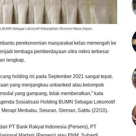
ing BUMN Sebagai Lokomotif Kebangkitan Ekonomi Masa Depan.
 membantu perekonomian masyarakat kelas menengah ke
enjadi lembaga pemberdayaan ultra mikro terbesar
an lengkap.
ncang holding ini pada September 2021 sangat tepat.
iayaan yang menjangkau unbanked atau kelompok
modal yang gampang, tidak memberatkan,” kata
agenda Sosialisasi Holding BUMN Sebagai Lokomotif
Merapi Merbabu, Seturan, Sleman, Sabtu (22/10).
ri dari PT Bank Rakyat Indonesia (Persero), PT
asional Madani (Persero) atau PNM. Subardi