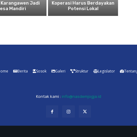
 Karangawen Jadi
Koperasi Harus Berdayakan
esa Mandiri
Potensi Lokal
Home
Berita
Sosok
Galeri
Struktur
Legislator
Tentan
Kontak kami :
info@nasdemjogja.id