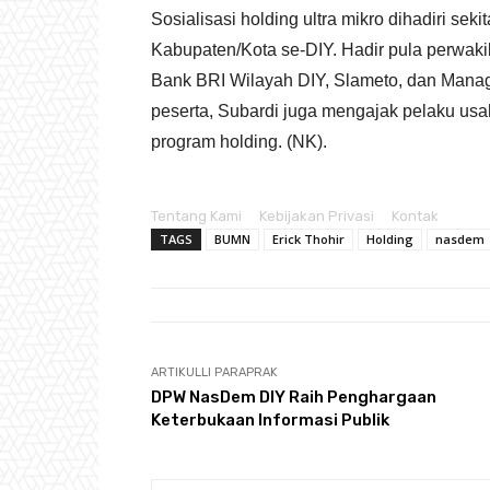
Sosialisasi holding ultra mikro dihadiri sek
Kabupaten/Kota se-DIY. Hadir pula perwaki
Bank BRI Wilayah DIY, Slameto, dan Manag
peserta, Subardi juga mengajak pelaku usa
program holding. (NK).
Tentang Kami
Kebijakan Privasi
Kontak
TAGS
BUMN
Erick Thohir
Holding
nasdem
ARTIKULLI PARAPRAK
DPW NasDem DIY Raih Penghargaan
Keterbukaan Informasi Publik