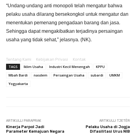
“Undang-undang anti monopoli telah mengatur bahwa
pelaku usaha dilarang bersekongkol untuk mengatur dan
menentukan pemenang pengadaan barang dan jasa.
Sehingga dapat mengakibatkan terjadinya persaingan
usaha yang tidak sehat,” jelasnya. (NK).
Tentang Kami
Kebijakan Privasi
Kontak
TAGS
Iklim Usaha
Industri Kecil Menengah
KPPU
Mbah Bardi
nasdem
Persaingan Usaha
subardi
UMKM
Yogyakarta
ARTIKULLI PARAPRAK
ARTIKULLI TJETËR
Kinerja Parpol Jadi
Pelaku Usaha di Jogja
Parameter Kemajuan Negara
Difasilitasi Urus NIB