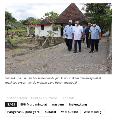
Subardi (baju putih) bersama dukuh, juru kunci makam dan masyarakat
meninjau akses menuju makam yang belum memadai.
Tentang Kami
Kebijakan Privasi
Kontak
TAGS
BPH Murdaningrat
nasdem
Nglengkong
Pangeran Diponegoro
subardi
Widi Sutikno
Wisata Religi