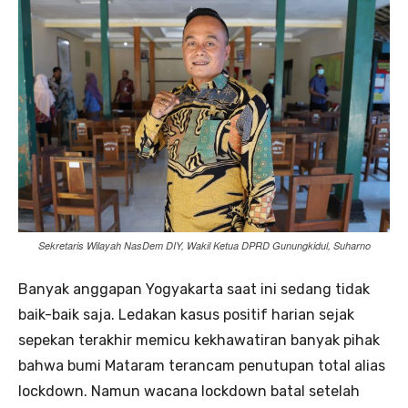
Sekretaris Wilayah NasDem DIY, Wakil Ketua DPRD Gunungkidul, Suharno
Banyak anggapan Yogyakarta saat ini sedang tidak
baik-baik saja. Ledakan kasus positif harian sejak
sepekan terakhir memicu kekhawatiran banyak pihak
bahwa bumi Mataram terancam penutupan total alias
lockdown. Namun wacana lockdown batal setelah