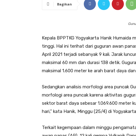
Bagikan
Gunu
Kepala BPPTKG Yogyakarta Hanik Humaida me
tinggi. Hal ini terihat dari guguran awan pan
April 2021 terjadi sebanyak 9 kali. Jarak lun
maksimal 60 mm dan durasi 138 detik. Guguran
maksimal 1.600 meter ke arah barat daya dan 
Sedangkan analisis morfologi area puncak G
morfologi area puncak karena aktivitas gugu
sektor barat daya sebesar 1.069.600 meter k
hari,” kata Hanik, Minggu (25/4) di Yogyakarta
Terkait kegempaan dalam minggu pengamatan 
awan panas (AP), 12 kali gempa Vulkanik Dang