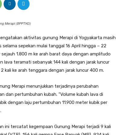
ng Merapi (BPPTKG)
ngatakan aktivitas gunung Merapi di Yogyakarta masih
as selama sepekan mulai tanggal 16 April hingga – 22
cur sejauh 1.800 m ke arah barat daya dengan amplitudo
 lava teramati sebanyak 144 kali dengan jarak luncur
2 kali ke arah tenggara dengan jarak luncur 400 m.
unung Merapi menunjukkan terjadinya perubahan
ran dan pertumbuhan kubah. “Volume kubah lava di
ubik dengan laju pertumbuhan 11.900 meter kubik per
.
ini tercatat kegempaan Gunung Merapi terjadi 9 kali
kal (VTB), 156 kali gempa Fase Banyak (MP), 924 kali