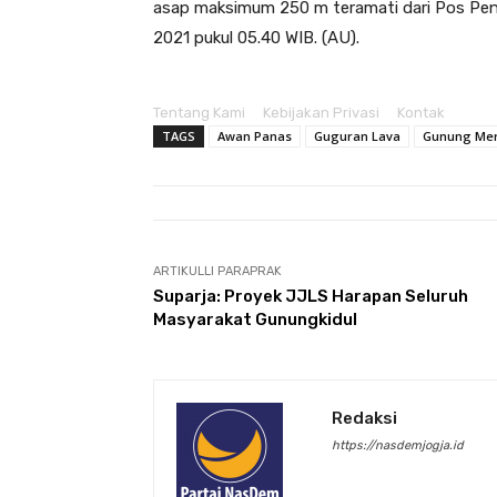
asap maksimum 250 m teramati dari Pos Pen
2021 pukul 05.40 WIB. (AU).
Tentang Kami
Kebijakan Privasi
Kontak
TAGS
Awan Panas
Guguran Lava
Gunung Mer
ARTIKULLI PARAPRAK
Suparja: Proyek JJLS Harapan Seluruh
Masyarakat Gunungkidul
Redaksi
https://nasdemjogja.id