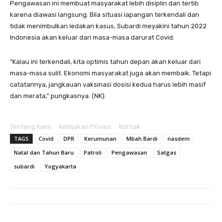
Pengawasan ini membuat masyarakat lebih disiplin dan tertib
karena diawasi langsung. Bila situasi lapangan terkendali dan
tidak menimbulkan ledakan kasus, Subardi meyakini tahun 2022
Indonesia akan keluar dari masa-masa darurat Covid.
“Kalau ini terkendali, kita optimis tahun depan akan keluar dari
masa-masa sulit. Ekonomi masyarakat juga akan membaik. Tetapi
catatannya, jangkauan vaksinasi dosisi kedua harus lebih masif
dan merata,” pungkasnya. (NK).
Tentang Kami
Kebijakan Privasi
Kontak
TAGS
Covid
DPR
Kerumunan
Mbah Bardi
nasdem
Natal dan Tahun Baru
Patroli
Pengawasan
Satgas
subardi
Yogyakarta