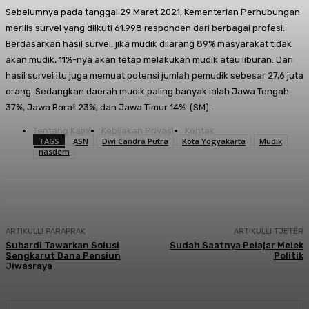
Sebelumnya pada tanggal 29 Maret 2021, Kementerian Perhubungan
merilis survei yang diikuti 61.998 responden dari berbagai profesi.
Berdasarkan hasil survei, jika mudik dilarang 89% masyarakat tidak
akan mudik, 11%-nya akan tetap melakukan mudik atau liburan. Dari
hasil survei itu juga memuat potensi jumlah pemudik sebesar 27,6 juta
orang. Sedangkan daerah mudik paling banyak ialah Jawa Tengah
37%, Jawa Barat 23%, dan Jawa Timur 14%. (SM).
Tentang Kami
Kebijakan Privasi
Kontak
TAGS
ASN
Dwi Candra Putra
Kota Yogyakarta
Mudik
nasdem
ARTIKULLI PARAPRAK
ARTIKULLI TJETËR
Subardi Tawarkan Solusi
Sudah Saatnya Pelajar Melek
Sengkarut Dana Pensiun
Politik
Jiwasraya