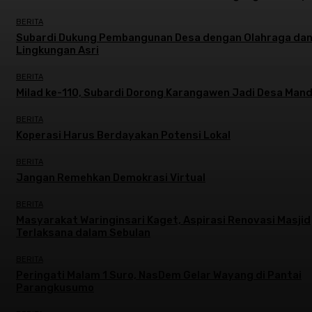
BERITA
Subardi Dukung Pembangunan Desa dengan Olahraga da
Lingkungan Asri
BERITA
Milad ke-110, Subardi Dorong Karangawen Jadi Desa Mand
BERITA
Koperasi Harus Berdayakan Potensi Lokal
BERITA
Jangan Remehkan Demokrasi Virtual
BERITA
Masyarakat Waringinsari Kaget, Aspirasi Renovasi Masjid
Terlaksana dalam Sebulan
BERITA
Peringati Malam 1 Suro, NasDem Gelar Wayang di Pantai
Parangkusumo