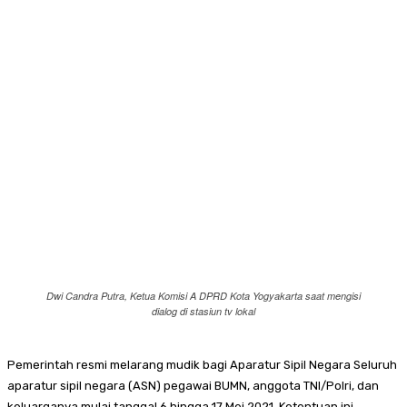
Dwi Candra Putra, Ketua Komisi A DPRD Kota Yogyakarta saat mengisi
dialog di stasiun tv lokal
Pemerintah resmi melarang mudik bagi Aparatur Sipil Negara Seluruh
aparatur sipil negara (ASN) pegawai BUMN, anggota TNI/Polri, dan
keluarganya mulai tanggal 6 hingga 17 Mei 2021. Ketentuan ini