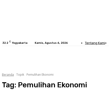
C
Tentang Kami
32.2
Yogyakarta
Kamis, Agustus 6, 2026
HOME
BERITA
SOSOK
GALERI
Beranda
Topik
Pemulihan Ekonomi
Tag:
Pemulihan Ekonomi