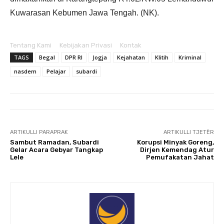
Kuwarasan Kebumen Jawa Tengah. (NK).
Tentang Kami
Kebijakan Privasi
Kontak
TAGS
Begal
DPR RI
Jogja
Kejahatan
Klitih
Kriminal
nasdem
Pelajar
subardi
ARTIKULLI PARAPRAK
ARTIKULLI TJETËR
Sambut Ramadan, Subardi
Korupsi Minyak Goreng,
Gelar Acara Gebyar Tangkap
Dirjen Kemendag Atur
Lele
Pemufakatan Jahat