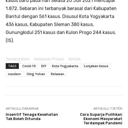
kasus baru pada hari Selasa 20 Juli 2021 mencapai
1.872. Sebaran ini terbanyak berasal dari Kabupaten
Bantul dengan 561 kasus. Disusul Kota Yogyakarta
436 kasus, Kabupaten Sleman 380 kasus,
Gunungkidul 251 kasus dan Kulon Progo 244 kasus.
(IS).
Tentang Kami
Kebijakan Privasi
Kontak
TAGS
Covid-19
DIY
Kota Yogyakarta
Lonjakan kasus
nasdem
Oleg Yohan
Relawan
ARTIKULLI PARAPRAK
ARTIKULLI TJETËR
Insentif Tenaga Kesehatan
Cara Suparja Pulihkan
Tak Boleh Ditunda
Ekonomi Masyarakat
Terdampak Pandemi