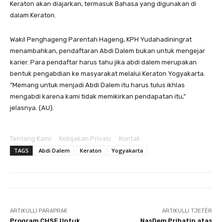
Keraton akan diajarkan, termasuk Bahasa yang digunakan di
dalam Keraton.
Wakil Penghageng Parentah Hageng, KPH Yudahadiningrat
menambahkan, pendaftaran Abdi Dalem bukan untuk mengejar
karier. Para pendaftar harus tahu jika abdi dalem merupakan
bentuk pengabdian ke masyarakat melalui Keraton Yogyakarta.
“Memang untuk menjadi Abdi Dalem itu harus tulus ikhlas
mengabdi karena kami tidak memikirkan pendapatan itu,”
jelasnya. (AU).
Tentang Kami
Kebijakan Privasi
Kontak
TAGS
Abdi Dalem
Keraton
Yogyakarta
ARTIKULLI PARAPRAK
ARTIKULLI TJETËR
Program CHSE Untuk
NasDem Prihatin atas