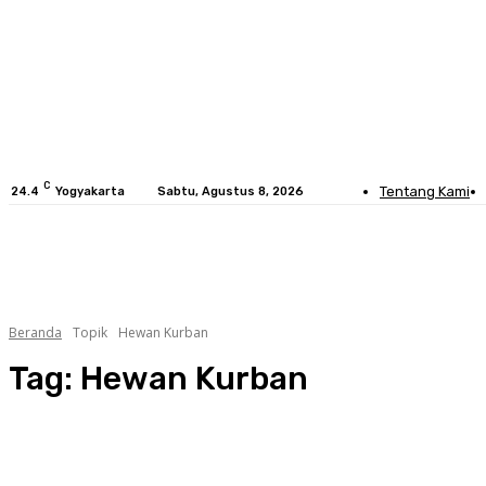
C
Tentang Kami
24.4
Yogyakarta
Sabtu, Agustus 8, 2026
HOME
BERITA
SOSOK
GALERI
Beranda
Topik
Hewan Kurban
Tag:
Hewan Kurban