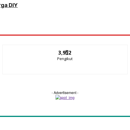
rga DIY
3,912
Pengikut
- Advertisement -