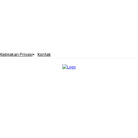
Kebijakan Privasi
Kontak
STRUKTUR
LEGISLATOR
TENTANG KAMI
MORE