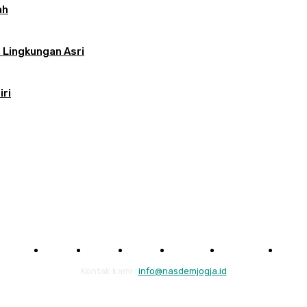
ah
 Lingkungan Asri
iri
Home
Berita
Sosok
Galeri
Struktur
Legislator
Tent
Kontak kami :
info@nasdemjogja.id