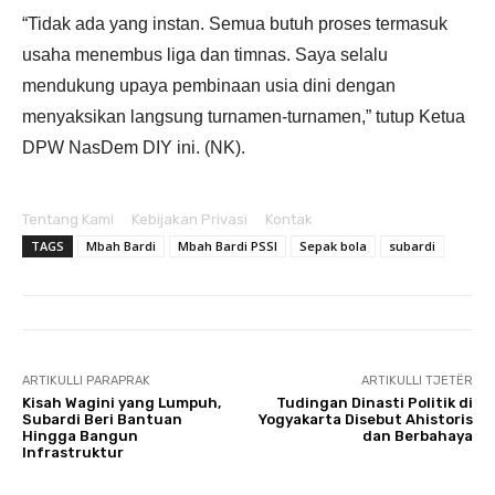
“Tidak ada yang instan. Semua butuh proses termasuk
usaha menembus liga dan timnas. Saya selalu
mendukung upaya pembinaan usia dini dengan
menyaksikan langsung turnamen-turnamen,” tutup Ketua
DPW NasDem DIY ini. (NK).
Tentang Kami
Kebijakan Privasi
Kontak
TAGS
Mbah Bardi
Mbah Bardi PSSI
Sepak bola
subardi
ARTIKULLI PARAPRAK
ARTIKULLI TJETËR
Kisah Wagini yang Lumpuh,
Tudingan Dinasti Politik di
Subardi Beri Bantuan
Yogyakarta Disebut Ahistoris
Hingga Bangun
dan Berbahaya
Infrastruktur