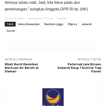
trennya selalu naik. Jadi, kita fokus pada alur
pemenangan,” pungkas Anggota DPR RI itu. (NK)
Tentang Kami
Kebijakan Privasi
Kontak
TAGS
Anies Baswedan
NasDem Jogja
Pilpres
subardi
Survei
ARTIKULLI PARAPRAK
ARTIKULLI TJETËR
Mbah Bardi Resmikan
Peternak Lele Binaan
Bantuan Air Bersih di
Subardi Raup 7 Kuintal Tiap
Sleman
Panen