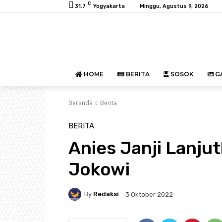
C
31.7
Yogyakarta
Minggu, Agustus 9, 2026
HOME
BERITA
SOSOK
GA
Beranda
Berita
BERITA
Anies Janji Lanj
Jokowi
By
Redaksi
3 Oktober 2022