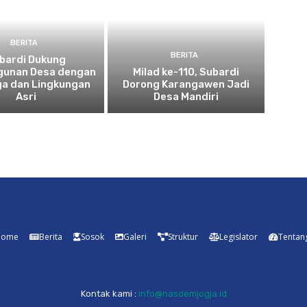
BERITA
BERITA
bardi Dukung
unan Desa dengan
Milad ke-110, Subardi
ga dan Lingkungan
Dorong Karangawen Jadi
Asri
Desa Mandiri
Home
Berita
Sosok
Galeri
Struktur
Legislator
Tentan
Kontak kami :
info@nasdemjogja.id