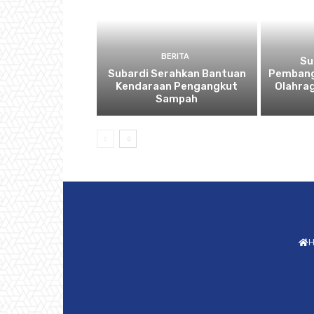
BERITA
Su
Subardi Serahkan Bantuan
Pembang
Kendaraan Pengangkut
Olahra
Sampah