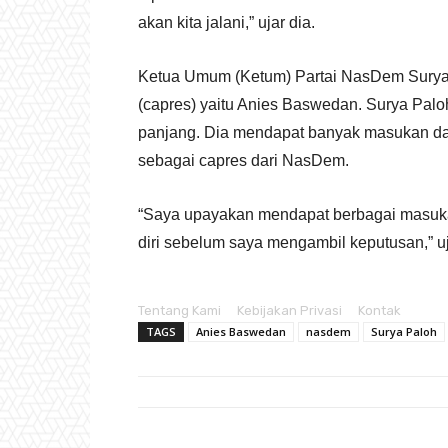
akan kita jalani,” ujar dia.
Ketua Umum (Ketum) Partai NasDem Surya
(capres) yaitu Anies Baswedan. Surya Pal
panjang. Dia mendapat banyak masukan da
sebagai capres dari NasDem.
“Saya upayakan mendapat berbagai masukan
diri sebelum saya mengambil keputusan,” uja
Tentang Kami
Kebijakan Privasi
Kontak
TAGS
Anies Baswedan
nasdem
Surya Paloh