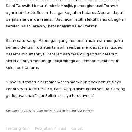
Salat Tarawih. Menurut takmir Masjid, pembagian usai Tarawih
agar lebih tertib. Selain itu, agar kegiatan tadarus Alquran dapat
berjalan lancar dan ramai. “Jadi akan lebih efektif kalau dibagikan
setalah Salat Tarawih,” kata Khamim selaku takmir.
Salah satu warga Papringan yang menerima makanan mengaku
senang dengan rutinitas tarawih sembari mendapat nasi gudeg
beserta minumannya. Para jamaah masjid juga tidak berebut.
Mereka hanya menunggu takjil dibagikan sembari membentuk
kelompok tadarus.
“Saya ikut tadarus bersama warga meskipun tidak penuh. Saya
kenal Mbah Bardi DPR. Ya, kami warga disini kenal semua. Senang,
gudegnya enak,” ujar Solihin seraya tersenyum,”
Suasana tadarus jamaah perempuan di Masjid Nur Farhan
Tentang Kami
Kebijakan Privasi
Kontak