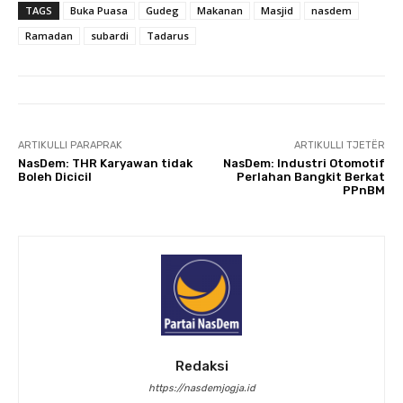
TAGS
Buka Puasa
Gudeg
Makanan
Masjid
nasdem
Ramadan
subardi
Tadarus
ARTIKULLI PARAPRAK
ARTIKULLI TJETËR
NasDem: THR Karyawan tidak
NasDem: Industri Otomotif
Boleh Dicicil
Perlahan Bangkit Berkat
PPnBM
Redaksi
https://nasdemjogja.id