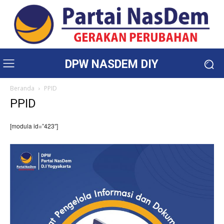
DPW NASDEM DIY
Beranda
PPID
PPID
[modula id=”423″]