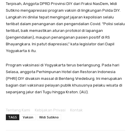
Terpisah, Anggota DPRD Provinsi DIY dari Fraksi NasDem, Widi
Sutikno mengapresiasi program vaksin di lingkungan Polda DIY.
Langkah ini dinilai tepat mengingat jajaran kepolisian selalu
terlibat dalam penanganan dan pengendalian Covid. “Polisi selalu
terlibat, baik memastikan aturan protokol di lapangan
(pengendalian), maupun penanganan pasien positif di RS
Bhayangkara. Ini patut diapresiasi,” kata legislator dari Dapil
Yogyakarta 6 itu.
Program vaksinasi di Yogyakarta terus berlangsung. Pada hari
Selasa, anggota Perhimpunan Hotel dan Restoran Indonesia
(PHRI) DIY divaksin massal di Benteng Vredeburg. Ini merupakan
bagian dari vaksinasi pelayan publik khususnya pelaku wisata di
sepanjang jalur dari Tugu hingga Kraton. (AU).
Tentang Kami
Kebijakan Privasi
Kontak
TAGS
Vaksin
Widi Sutikno